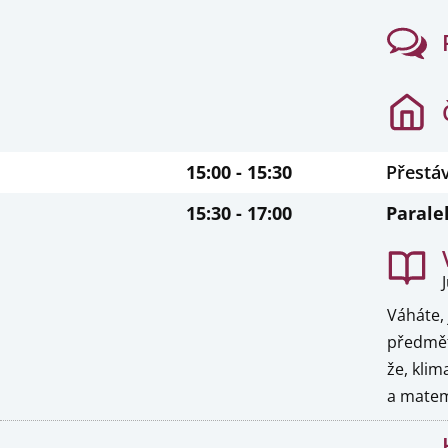
15:00 - 15:30
Přestá
15:30 - 17:00
Parale
Váháte, 
předměty
že, klim
a matem