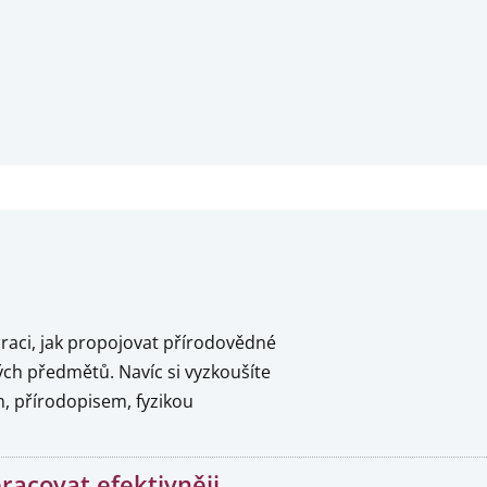
piraci, jak propojovat přírodovědné
ných předmětů. Navíc si vyzkoušíte
m, přírodopisem, fyzikou
racovat efektivněji