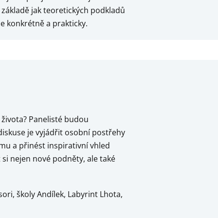
základě jak teoretických podkladů
še konkrétně a prakticky.
o života? Panelisté budou
iskuse je vyjádřit osobní postřehy
 a přinést inspirativní vhled
 si nejen nové podněty, ale také
i, školy Andílek, Labyrint Lhota,