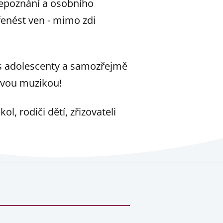
bepoznání a osobního
přenést ven - mimo zdi
 s adolescenty a samozřejmě
 živou muzikou!
, rodiči dětí, zřizovateli