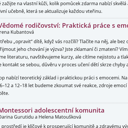
 zažijte na vlastní kůži, kolik pomůcek zdarma nabízí skvělá
ivní učebně, která se aktualizuje každou vteřinu.
Vědomé rodičovství: Praktická práce s e
Irena Kubantová
řebu „opravit“ dítě, když vás rozčílí? Tlačíte na něj, ale bez
ijmout jeho chování je výzva? Jste zklamaní či zmatení? Vím
e literaturu, navštěvujeme kurzy, ale cítíme nejistotu a tla
 kontakt se sebou, důvěru v proces učení dětí skrze chyby a
p nabízí teoretický základ i praktickou práci s emocemi. Na
 6–12 a 12–18 let budeme zkoumat své reakce, zdroje emocí 
těte.
Montessori adolescentní komunita
Darina Gurutidu a Helena Matoušková
prostředí je klíčové k prosperující komunitě a zdravému výv