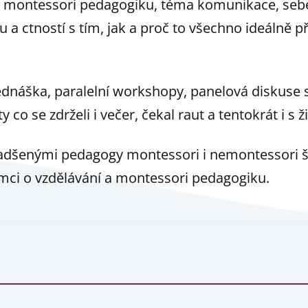
li montessori pedagogiku, téma komunikace, se
u a ctností s tím, jak a proč to všechno ideálně 
ednáška, paralelní workshopy, panelová diskuse
y co se zdrželi i večer, čekal raut a tentokrát i s
nadšenými pedagogy montessori i nemontessori škol
mci o vzdělávání a montessori pedagogiku.