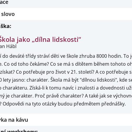
race
 slovo
ška:
Škola jako „dílna lidskosti“
Jan Hábl
 do deváté třídy stráví děti ve škole zhruba 8000 hodin. To
ce. Co od toho čekáme? Co se má s dítětem během tohoto 
získat? Co potřebuje pro život v 21. století? A co potřebuje
 lety jasno: charakter. Škola má být "dílnou lidskosti", kde 
charakteru. Získá-li k tomu navíc i znalosti a dovednosti uži
ý je charakter. Proč právě charakter? A také jak se výchovně
ý? Odpovědi na tyto otázky budou předmětem přednášky.
vka na kávu
lní workshopy: