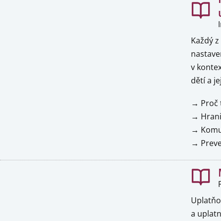
Každý z 
nastave
v kontex
dětí a j
→ Proč 
→ Hranic
→ Komuni
→ Preven
Uplatňo
a uplat