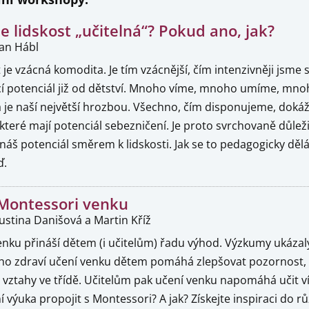
Je lidskost „učitelná“? Pokud ano, jak?
Jan Hábl
 je vzácná komodita. Je tím vzácnější, čím intenzivněji jsm
ící potenciál již od dětství. Mnoho víme, mnoho umíme, mn
 je naší největší hrozbou. Všechno, čím disponujeme, dokáže
 které mají potenciál sebezničení. Je proto svrchovaně důlež
t náš potenciál směrem k lidskosti. Jak se to pedagogicky d
ď.
Montessori venku
Justina Danišová a Martin Kříž
enku přináší dětem (i učitelům) řadu výhod. Výzkumy ukázal
kého zdraví učení venku dětem pomáhá zlepšovat pozornost, v
i vztahy ve třídě. Učitelům pak učení venku napomáhá učit víc 
 výuka propojit s Montessori? A jak? Získejte inspiraci do 