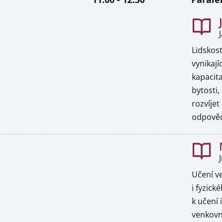
Lidskost
vynikaj
kapacita
bytosti,
rozvíje
odpově
Učení v
i fyzic
k učení 
venkovní