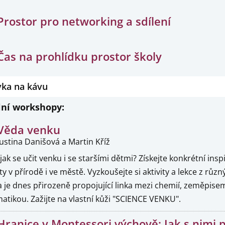
Prostor pro networking a sdílení
Čas na prohlídku prostor školy
vka na kávu
lní workshopy:
Věda venku
Justina Danišová a Martin Kříž
jak se učit venku i se staršími dětmi? Získejte konkrétní ins
 v přírodě i ve městě. Vyzkoušejte si aktivity a lekce z růz
a je dnes přirozeně propojující linka mezi chemií, zeměpise
atikou. Zažijte na vlastní kůži "SCIENCE VENKU".
Hranice v Montessori výchově: Jak s nimi p