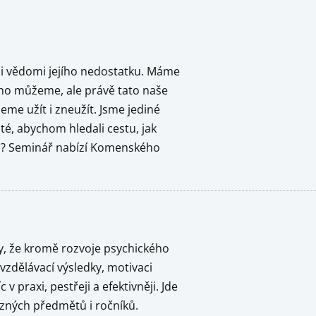
e si vědomi jejího nedostatku. Máme
oho můžeme, ale právě tato naše
me užít i zneužít. Jsme jediné
ité, abychom hledali cestu, jak
ělá? Seminář nabízí Komenského
y, že kromě rozvoje psychického
zdělávací výsledky, motivaci
v praxi, pestřeji a efektivněji. Jde
různých předmětů i ročníků.