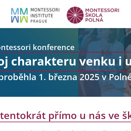
ntessori konference
j charakteru venku i u
proběhla 1. března 2025 v Poln
tentokrát přímo u nás ve šk