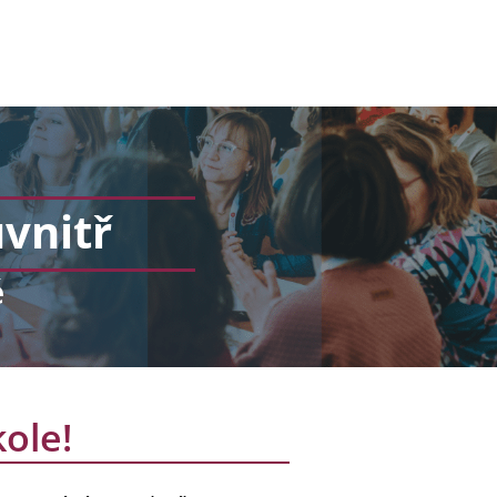
vnitř
é
ole!