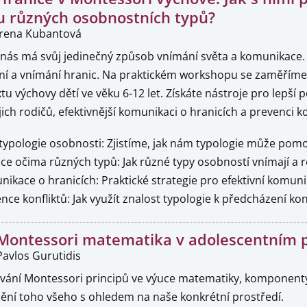
u různých osobnostních typů?
Irena Kubantová
nás má svůj jedinečný způsob vnímání světa a komunikace. A 
ní a vnímání hranic. Na praktickém workshopu se zaměříme 
tu výchovy dětí ve věku 6-12 let. Získáte nástroje pro lepš
ejich rodičů, efektivnější komunikaci o hranicích a prevenci ko
typologie osobnosti: Zjistíme, jak nám typologie může pom
e očima různých typů: Jak různé typy osobností vnímají a r
kace o hranicích: Praktické strategie pro efektivní komunik
ce konfliktů: Jak využít znalost typologie k předcházení kon
Montessori matematika v adolescentním
Pavlos Gurutidis
vání Montessori principů ve výuce matematiky, komponenty 
nění toho všeho s ohledem na naše konkrétní prostředí.