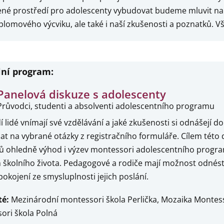
ené prostředí pro adolescenty vybudovat budeme mluvit na 
plomového výcviku, ale také i naší zkušenosti a poznatků. V
lní program:
Panelová diskuze s adolescenty
Průvodci, studenti a absolventi adolescentního programu
í lidé vnímají své vzdělávání a jaké zkušenosti si odnášejí d
t na vybrané otázky z registračního formuláře. Cílem této d
ů ohledně výhod i výzev montessori adolescentního programu
h školního života. Pedagogové a rodiče mají možnost odnést
pokojení ze smysluplnosti jejich poslání.
té:
Mezinárodní montessori škola Perlička, Mozaika Montessor
ori škola Polná