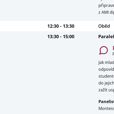
připrav
z AMI di
12:30 - 13:30
Oběd
13:30 - 15:00
Parale
Jak mlad
odpovída
student
do jejic
zažít us
Panelis
Montess