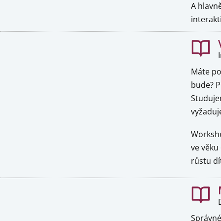
A hlavně
interakt
Máte pot
bude? Př
Studujem
vyžaduje
Worksho
ve věku
růstu dí
Správné 