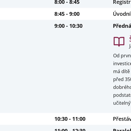
8:00 - 8:45
Regist
8:45 - 9:00
Úvodní
9:00 - 10:30
Předná
Od první
investi
má dítě 
před 350
dobrého 
podstatn
učiteln
10:30 - 11:00
Přestá
11:00 - 12:30
Parale