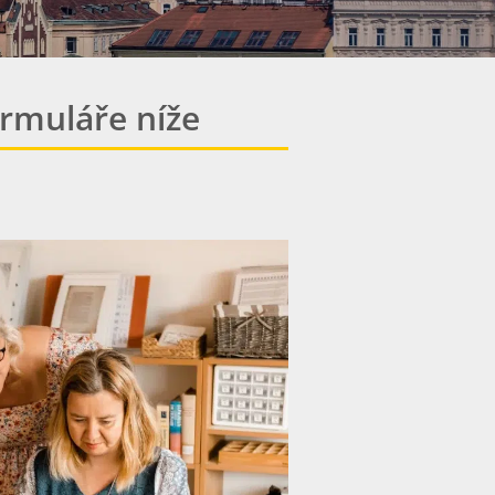
rmuláře níže