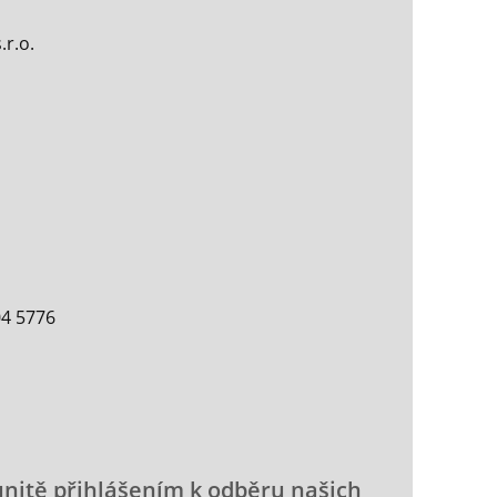
.r.o.
04 5776
unitě přihlášením k odběru našich