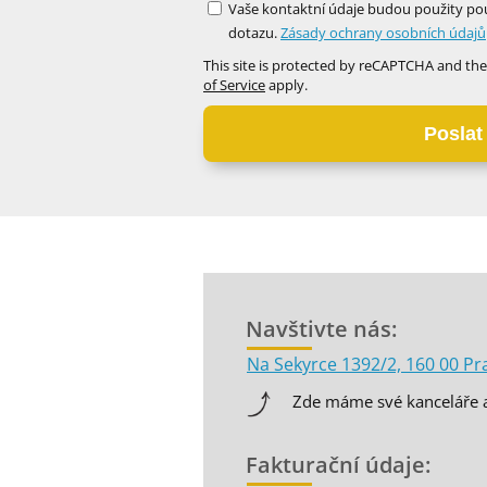
Vaše kontaktní údaje budou použity pou
dotazu.
Zásady ochrany osobních údajů
This site is protected by reCAPTCHA and th
of Service
apply.
Poslat
Navštivte nás:
Na Sekyrce 1392/2, 160 00 Pra
Zde máme své kanceláře a
Fakturační údaje: