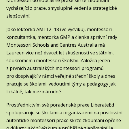
Montessori do současné praxe skrze zkoumání
vycházející z praxe, smysluplné vedení a strategické
zlepšování.
Jako lektorka AMI 12–18 (ve výcviku), montessori
konzultantka, mentorka GMP a členka správní rady
Montessori Schools and Centres Australia má
Laureen více než dvacet let zkušeností ve státním,
soukromém i montessori školství. Založila jeden
z prvních australských montessori programů
pro dospívající v rámci veřejné střední školy a dnes
pracuje se školami, vedoucími týmy a pedagogy jak
lokálně, tak mezinárodně.
Prostřednictvím své poradenské praxe LiberateEd
spolupracuje se školami a organizacemi na posilování
autentické montessori praxe skrze zkoumání opřené
o důkazy, akční výzkum a průběžné zlepšování. Je